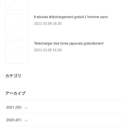
It ebooks téléchargement gratuit L'homme sans
2021.03.08 16:30
Télécharger des livres japonais gratuitement
2021.03.08 16:29
カテゴリ
アーカイブ
2021
(
50
)
(
11
)
2020
(
87
)