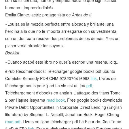
con su sinceridad, humor y empatía hacia lo que significa ser
humano. ¡Imprescindible!»
Emilia Clarke, actriz protagonista de
Antes de ti
«Louisa es la mezcla perfecta entre alocada y brillante, una
heroína a la que no le importa arriesgarse con su vestimenta
con un don para resolver los problemas de los demás. Y es un
placer verla afrontar los suyos.»
Booklist
«Cuando acabé este libro no quería escribir una reseña, lo q...
ePub Recomendados: Télécharger google books pdf ubuntu
Corniche Kennedy PDB CHM 9782070416998
link
, Livres de
téléchargements pour ipad La vie est un jeu
pdf
,
Téléchargement d'ebooks en anglais L'attaque des titans Tome
2 par Hajime Isayama
read book
, Free google books downloads
Private Debt: Opportunities in Corporate Direct Lending (English
literature) by Stephen L. Nesbitt, Jonathan Bock, Roger Cheng
read pdf
, Livres en ligne télécharger pdf La Fleur de Dieu Tome
3 ePub FB2
link
, Free audiobooks download mp3 Fundamentals